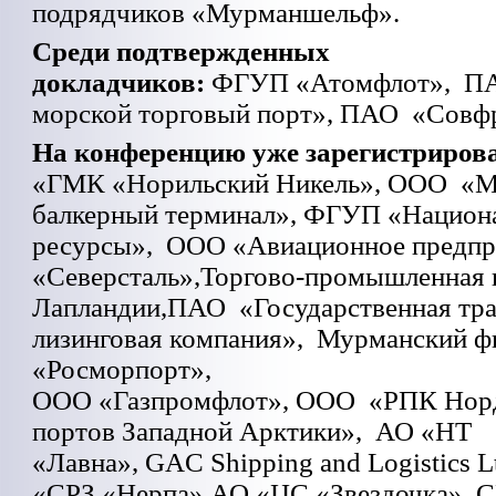
подрядчиков «Мурманшельф».
Среди подтвержденных
докладчиков:
ФГУП «Атомфлот», П
морской торговый порт», ПАО «Совфр
На конференцию уже зарегистриров
«ГМК «Норильский Никель», ООО «М
балкерный терминал», ФГУП «Национ
ресурсы», ООО «Авиационное предпр
«Северсталь»,Торгово-промышленная 
Лапландии,ПАО «Государственная тр
лизинговая компания», Мурманский 
«Росморпорт»,
ООО «Газпромфлот», ООО «РПК Норд
портов Западной Арктики», АО «НТ
«Лавна», GAC Shipping and Logistics L
«СРЗ «Нерпа» АО «ЦС «Звездочка», 