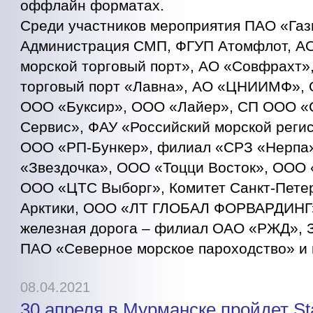
оффлайн форматах.
Среди участников мероприятия ПАО «Газ
Администрация СМП, ФГУП Атомфлот, А
морской торговый порт», АО «Совфрахт
торговый порт «Лавна», АО «ЦНИИМФ», 
ООО «Буксир», ООО «Лайер», СП ООО «
Сервис», ФАУ «Российский морской регис
ООО «РП-Бункер», филиал «СРЗ «Нерпа
«Звездочка», ООО «Тоцци Восток», ООО 
ООО «ЦТС Выборг», Комитет Санкт-Петер
Арктики, ООО «ЛТ ГЛОБАЛ ФОРВАРДИНГ»
железная дорога – филиал ОАО «РЖД», 
ПАО «Северное морское пароходство» и 
08.04.2021
30 апреля в Мурманске пройдет Sta