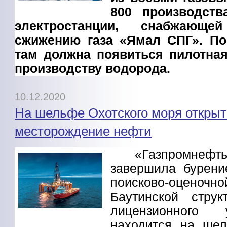
800 производств
электростанции, снабжающ
сжижению газа «Ямал СПГ». П
там должна появиться пилотная
производству водорода.
10.12.2020
На шельфе Охотского моря открыт
месторождение нефти
«Газпромнефть
завершила бурени
поисково-оценочн
Баутинской струк
лицензионного 
находится на шел