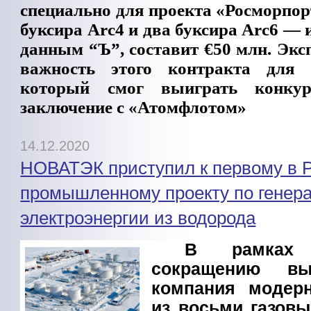
специально для проекта «Росморпор
буксира Arc4 и два буксира Arc6 — 
данным “Ъ”, составит €50 млн. Эк
важность этого контракта для «
который смог выиграть конку
заключение с «Атомфлотом»
14.12.2020
НОВАТЭК приступил к первому в 
промышленному проекту по генер
электроэнергии из водорода
В рамках
сокращению в
компания модерн
из восьми газовы