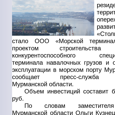
резид
терри
опере
раз
«Сто
стало ООО «Морской термин
проектом строительства с
конкурентоспособного специа
терминала навалочных грузов и о
эксплуатации в морском порту Му
сообщает пресс-служба пр
Мурманской области.
Объем инвестиций составит б
руб.
По словам заместителя
Мурманской области Ольги Кузнец