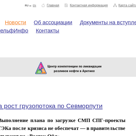
ru→
en
Главная
Контактная информация
Карта сайт
Новости
Об ассоциации
Документы на вступл
шельфИнфо
Контакты
 рост грузопотока по Севморпути
Выполнение плана по загрузке СМП СПГ-проекты
Ка после кризиса не обеспечат — в правительстве