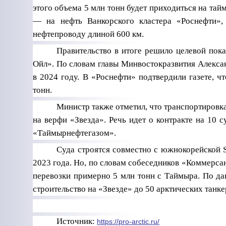
этого объема 5 млн тонн будет приходиться на та
— на нефть Ванкорского кластера «Роснефти»,
нефтепроводу длиной 600 км.
Правительство в итоге решило целевой пока
Ойл». По словам главы Минвостокразвития Алексан
в 2024 году. В «Роснефти» подтвердили газете, ч
тонн.
Министр также отметил, что транспортировк
на верфи «Звезда». Речь идет о контракте на 10 
«Таймырнефтегазом».
Суда строятся совместно с южнокорейской S
2023 года. Но, по словам собеседников «Коммерсант
перевозки примерно 5 млн тонн с Таймыра. По да
строительство на «Звезде» до 50 арктических танкер
Источник:
https://pro-arctic.ru/