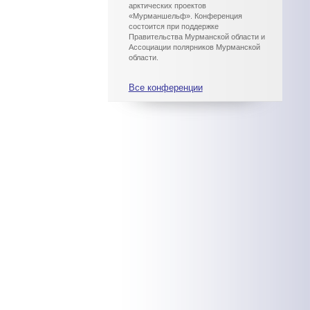
арктических проектов
«Мурманшельф». Конференция
состоится при поддержке
Правительства Мурманской области и
Ассоциации полярников Мурманской
области.
Все конференции