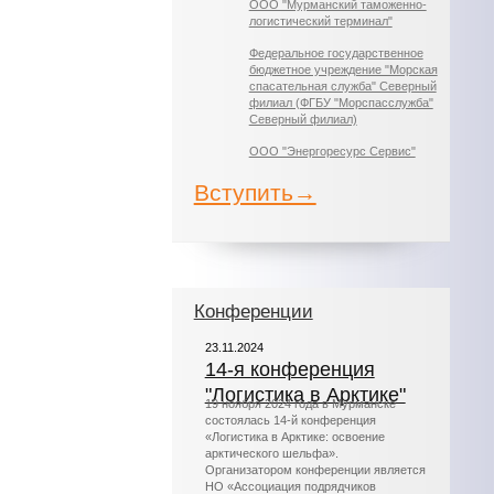
ООО "Мурманский таможенно-
логистический терминал"
Федеральное государственное
бюджетное учреждение "Морская
спасательная служба" Северный
филиал (ФГБУ "Морспасслужба"
Северный филиал)
ООО "Энергоресурс Сервис"
Вступить→
Конференции
23.11.2024
14-я конференция
"Логистика в Арктике"
19 ноября 2024 года в Мурманске
состоялась 14-й конференция
«Логистика в Арктике: освоение
арктического шельфа».
Организатором конференции является
НО «Ассоциация подрядчиков