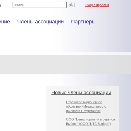
а
Вход с паролем
ение
Члены ассоциации
Партнёры
Новые члены ассоциации
Страховое акционерное
общество «Медэкспресс»,
филиал в г. Мурманске
ООО "Центр торговли и сервиса
Выборг" (ООО "ЦТС Выборг")