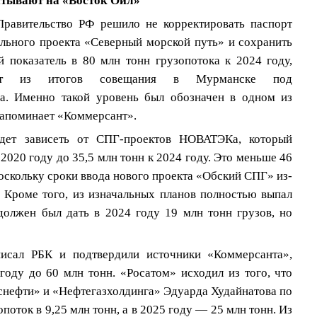
итывают на «Восток Ойл»
Правительство РФ решило не корректировать паспорт
льного проекта «Северный морской путь» и сохранить
й показатель в 80 млн тонн грузопотока к 2024 году,
ует из итогов совещания в Мурманске под
а. Именно такой уровень был обозначен в одном из
напоминает «Коммерсант».
дет зависеть от СПГ-проектов НОВАТЭКа, который
 2020 году до 35,5 млн тонн к 2024 году. Это меньше 46
поскольку сроки ввода нового проекта «Обский СПГ» из-
. Кроме того, из изначальных планов полностью выпал
должен был дать в 2024 году 19 млн тонн грузов, но
 писал РБК и подтвердили источники «Коммерсанта»,
году до 60 млн тонн. «Росатом» исходил из того, что
снефти» и «Нефтегазхолдинга» Эдуарда Худайнатова по
оток в 9,25 млн тонн, а в 2025 году — 25 млн тонн. Из