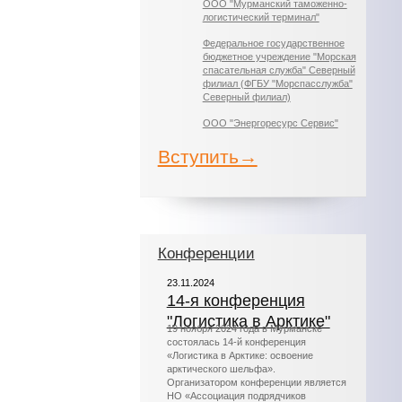
ООО "Мурманский таможенно-
логистический терминал"
Федеральное государственное
бюджетное учреждение "Морская
спасательная служба" Северный
филиал (ФГБУ "Морспасслужба"
Северный филиал)
ООО "Энергоресурс Сервис"
Вступить→
Конференции
23.11.2024
14-я конференция
"Логистика в Арктике"
19 ноября 2024 года в Мурманске
состоялась 14-й конференция
«Логистика в Арктике: освоение
арктического шельфа».
Организатором конференции является
НО «Ассоциация подрядчиков