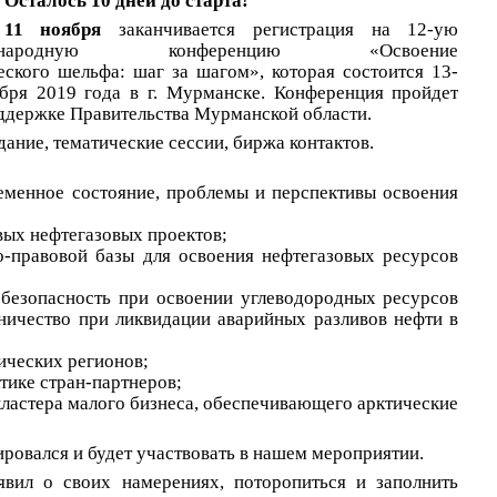
Осталось 10 дней до старта!
11 ноября
заканчивается регистрация на 12-ую
дународную конференцию «Освоение
еского шельфа: шаг за шагом», которая состоится 13-
бря 2019 года в г. Мурманске. Конференция пройдет
ддержке Правительства Мурманской области.
ание, тематические сессии, биржа контактов.
еменное состояние, проблемы и перспективы освоения
вых нефтегазовых проектов;
о-правовой базы для освоения нефтегазовых ресурсов
безопасность при освоении углеводородных ресурсов
ничество при ликвидации аварийных разливов нефти в
ических регионов;
тике стран-партнеров;
ластера малого бизнеса, обеспечивающего арктические
ировался и будет участвовать в нашем мероприятии.
явил о своих намерениях, поторопиться и заполнить