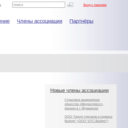
а
Вход с паролем
ение
Члены ассоциации
Партнёры
Новые члены ассоциации
Страховое акционерное
общество «Медэкспресс»,
филиал в г. Мурманске
ООО "Центр торговли и сервиса
Выборг" (ООО "ЦТС Выборг")