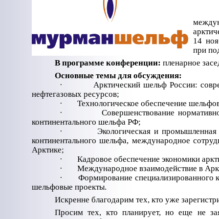
меж
арктич
14 ноя
при по
В программе конференции:
пленарное засед
Основные темы для обсуждения:
·
­Арктический шельф России: совр
нефтегазовых ресурсов;
·
­Технологическое обеспечение шельфо
·
­Совершенствование нормативн
континентального шельфа РФ;
·
Экологическая и промышленная 
континентального шельфа, международное сотруд
Арктике;
·
­Кадровое обеспечение экономики аркт
·
­Международное взаимодействие в Арк
·
Формирование специализированного к
шельфовые проекты.
Искренне благодарим тех, кто уже зарегистр
Просим тех, кто планирует, но еще не за