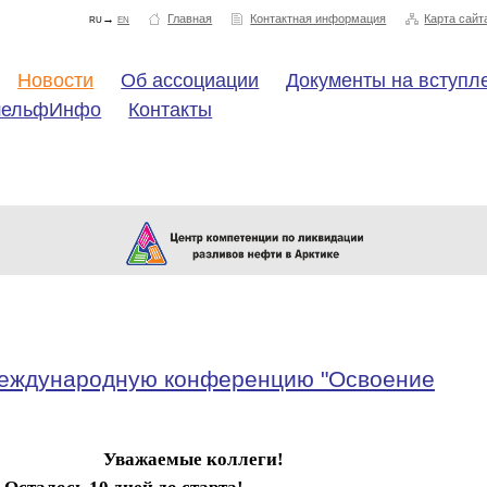
ru→
en
Главная
Контактная информация
Карта сайт
Новости
Об ассоциации
Документы на вступл
шельфИнфо
Контакты
 международную конференцию "Освоение
Уважаемые коллеги!