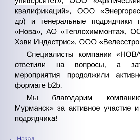
университет»,
ООО «Арктический
квалификаций», ООО «Энергоре
др) и генеральные подрядчики
«Нова», АО «Теплохиммонтаж, О
Хэви Индастрис», ООО «Велесстро
Специалисты компании «НОВА
ответили на вопросы, а зат
мероприятия продолжили актив
формате
b
2
b
.
Мы благодарим компани
Мурманск» за активное участие и
подрядчика!
← Назад