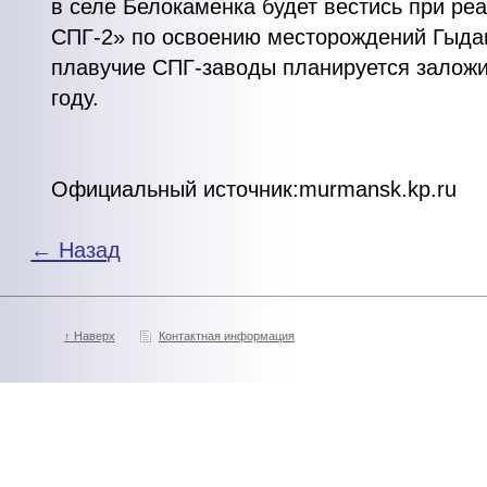
в селе Белокаменка будет вестись при ре
СПГ-2» по освоению месторождений Гыда
плавучие СПГ-заводы планируется залож
году.
Официальный источник:murmansk.kp.ru
← Назад
↑ Наверх
Контактная информация