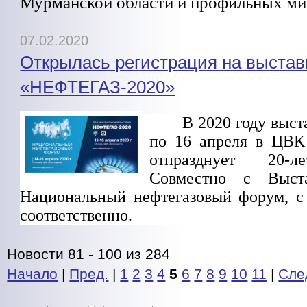
Мурманской области и профильных ми
07.02.2020
Открылась регистрация на выстав
«НЕФТЕГАЗ-2020»
В 2020 году выст
по 16 апреля в ЦВК
отпразднует 20-л
Совместно с Выста
Национальный нефтегазовый форум, с
соответственно.
Новости 81 - 100 из 284
Начало
|
Пред.
|
1
2
3
4
5
6
7
8
9
10
11
|
Сле