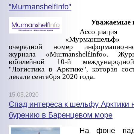
"MurmanshelfInfo"
Уважаемые 
Ассоциация 
«Мурманшельф
очередной номер информационно-
журнала «MurmanshelfInfo». Ж
юбилейной 10-й международно
"Логистика в Арктике", которая сос
декаде сентября 2020 года.
15.05.2020
Спад интереса к шельфу Арктики 
бурению в Баренцевом море
На фоне пад